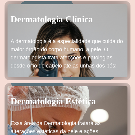
Dermatologia Clínica
A dermatologia é a especialidade que cuida do
maior órgão do corpo humano, a pele. O
dermatologista trata afecçoes e patologias
desde o fio de cabelo até as unhas dos pés!
Dermatologia Estética
Essa área da Dermatologia tratará as
alterações estéticas da pele e ações