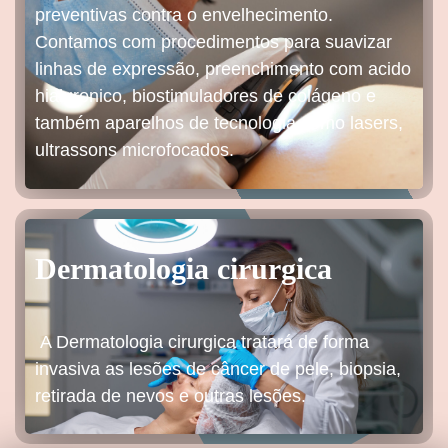
preventivas contra o envelhecimento.
Contamos com procedimentos para suavizar
linhas de expressão, preenchimento com acido
hialuronico, biostimuladores de colágeno e
também aparelhos de tecnologia como lasers,
ultrassons microfocados.
Dermatologia cirurgica
A Dermatologia cirurgica tratará de forma
invasiva as lesões de câncer de pele, biopsia,
retirada de nevos e outras lesões.